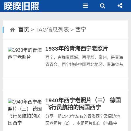
首页
> TAG信息列表 > 西宁
1933年的青海西宁老照片
西宁，古称青唐城、西平郡、鄯州，是青海
省省会。西宁地处中国西北地区、青海省东
部、湟水中游河谷盆地，是青藏高原的东方
门户，古“丝绸之路”南路和“唐蕃古道”的必
经之地，自古就是西北交通要道和军事重
地，素有”西海锁钥“、海藏咽喉之称，是世
界高海拔城市之一。西宁历史文化渊源流
1940年西宁老照片（三） 德国
长...
飞行员航拍的民国西宁
分享一组1940年左右的青海西宁及周边地
区老照片（2），本组照片出自《鸟瞰中
国》德国飞行员航拍中国影集中的航拍西宁