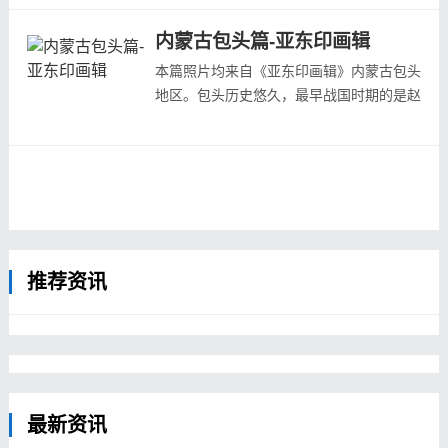
【包头城外，自玉皇顶向东北方向拍摄。】
【包头城外，自玉皇顶向西南方向拍摄。】
内蒙古包头篇-亚东印画辑
【包头城内，传统的民居。】
本篇照片均来自《亚东印画辑》内蒙古包头
【包头二里半地区，黄河渡口附近的小吃摊
地区。包头历史悠久，最早战国时期的是赵
点。】
武灵王在公元前306年筑九原城，秦时为九
【包头二里半地区，黄河渡口附近的小吃摊
原郡，汉武帝时改为五原，清朝时的1809
点。】
年设立包头镇，成为沟通蒙、新疆、甘肃的
【...
贸易集散地。
66回第1张（1930年1月出版），黄河上的
皮筏子
推荐资讯
66回第2张（1930年1月出版），制作皮筏
66回第3张（193...
最新资讯