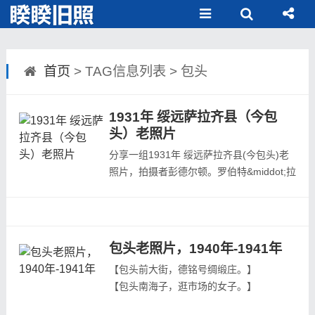
首页
> TAG信息列表 > 包头
1931年 绥远萨拉齐县（今包
头）老照片
分享一组1931年 绥远萨拉齐县(今包头)老
照片，拍摄者彭德尔顿。罗伯特&middot;拉
里莫尔&middot;彭德尔顿（Robert
Larimore Pendleton，1890-1957）是美国
约翰霍普金斯大学土壤科学家和地理学教
授，他于1931年至1933年来中国考察，足
包头老照片，1940年-1941年
迹遍及现今的东北、华北、西南等多个省市
【包头前大街，德铭号绸缎庄。】
地区，共拍摄了1100余张立体照片，记录
【包头南海子，逛市场的女子。】
了民国时期中...
【包头南海子，市场上的商贩。】