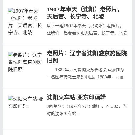
绪十五年，当时的沈阳地区的人是什么样的
1907年奉天（沈阳）老照片，
生活状态那？我们一起通过这组难得的老照
天后宫、长宁寺、北陵
片来看下。 1888年，奉天发生大水灾，水
灾之后紧接着就是饥荒，大批的灾民他们的
以下一组1907年奉天（现沈阳）老照片，
粮食被大水冲走，失去了生...
让我们一起看看沈阳天后宫、长宁寺、北陵
百年前的影像。本组照片的拍摄者为爱德
华.沙畹，是学术界公认的19世纪末20世纪
老照片：辽宁省沈阳盛京施医院
初世界上最有成就的中国学大师，公认的
旧照
“欧洲汉学泰斗”。1907年3月27日—1908年
2月5日，沙畹再来到我国东北和华北地区
1882年，司督阁受苏长老会差派作为
冀、鲁、豫、陕、晋省，考察文...
一名医疗传教士来到中国。1883年，司督
阁到达奉天定居，即在住所院内开办诊所施
医传教。随着局面的打开，诊所已不能满足
沈阳火车站-亚东印画辑
医疗的需求，司督阁遂于1885年将住所后
面的房子建成了医院，可接纳患者住院治
2回第4张（1924年9月出版），奉天驿，当
疗，这便是盛京施医院是肇始。
时的沈阳火车站...
1889年，位于奉天大东门外小河沿北坡镶
红旗界的苏长老...