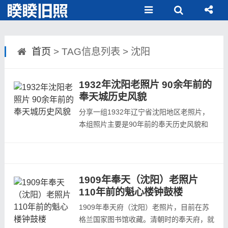
首页
> TAG信息列表 > 沈阳
1932年沈阳老照片 90余年前的
奉天城历史风貌
分享一组1932年辽宁省沈阳地区老照片，
本组照片主要是90年前的奉天历史风貌和
百姓生活，九一八事变后，被日本人占领的
奉天影像。本组照片出自本组照片出自
1924年至1940年间日本人发行的杂志《亚
细亚大观》第8辑第11回。本组照片所在杂
1909年奉天（沈阳）老照片
志的发行日期为1932年4月期，所以本组照
110年前的魁心楼钟鼓楼
片拍摄时间在1932年4月之前。作者站在城
1909年奉天府（沈阳）老照片，目前在苏
墙上往内城...
格兰国家图书馆收藏。清朝时的奉天府，就