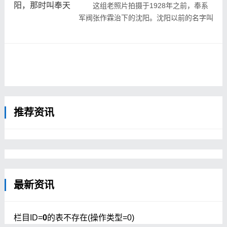
这组老照片拍摄于1928年之前，奉系
军阀张作霖治下的沈阳。沈阳以前的名字叫
做奉天，有“奉天承运”之意，直到1928年底
才被张学良改为沈阳。
图为1922年沈阳的一处农家，妇女正在制
作大酱。
图为1924年沈阳郊外的农村小院，农民们
茶余饭后在一起闲聊的场景。
图为1926年沈阳街头的一个剃头摊，理发
推荐资讯
师正在为...
最新资讯
栏目ID=
0
的表不存在(操作类型=0)