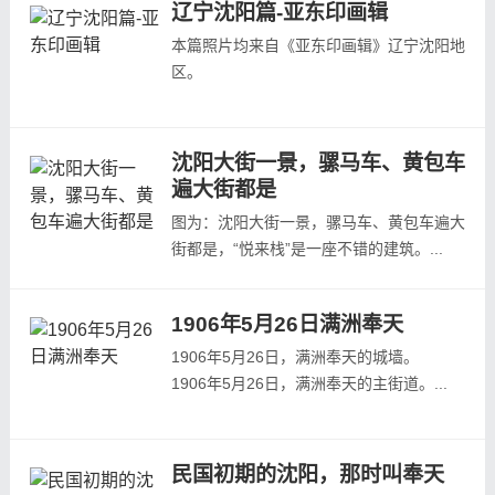
辽宁沈阳篇-亚东印画辑
本篇照片均来自《亚东印画辑》辽宁沈阳地
区。
1回第7张（1925年8月出版），沈阳四平街
景，清朝初年建都沈阳，此街以四季平安之
沈阳大街一景，骡马车、黄包车
意命名，如今为中街。
遍大街都是
1回第8张（1924年8月出版），清昭陵，又
图为：沈阳大街一景，骡马车、黄包车遍大
称北陵，皇太极的陵寝
街都是，“悦来栈”是一座不错的建筑。...
2回第4张（1924年9月出版），奉天驿，当
时的沈阳火车站
14回第8张（1925年9月出版），北陵的山
1906年5月26日满洲奉天
门
1906年5月26日，满洲奉天的城墙。
98回...
1906年5月26日，满洲奉天的主街道。...
民国初期的沈阳，那时叫奉天