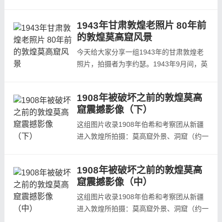
国的西部风貌。今天发布的是1943年9月29
日-30日在敦煌城内所拍摄的老照片，欢迎
1943年甘肃敦煌老照片 80年前
阅览。甘肃 &zwj;敦煌东12里 五墩 路边的
的敦煌莫高窟风景
汉代烽火台 1943.9.29甘肃 敦煌 城内的哈
萨克牧民 1943.10.29甘肃 敦煌 城内的哈萨
今天给大家分享一组1943年的甘肃敦煌老
克牧民 1943.10.29甘肃 敦煌 城内游城隍...
照片，拍摄者为李约瑟。1943年9月间，英
国驻华使馆的科学参赞李约瑟组建了中国西
北考察队，考察过程中拍摄大量西北地区老
1908年被破坏之前的敦煌莫高
照片，同时还拍摄了大批敦煌莫高窟的珍贵
窟震撼影像（下）
影像资料。莫高窟，俗称千佛洞，与河南洛
阳龙门石窟、山西大同云冈石窟并称中国三
这组图片收录1908年伯希和考察团从新疆
大石窟坐落在河西走廊西端的敦煌。它始
进入敦煌所拍摄：莫高窟外景、洞窟（约一
建...
百八十二窟）彩塑、壁画等影像。1908年2
月25日伯希和考察团从新疆进入敦煌，他
1908年被破坏之前的敦煌莫高
们来到莫高窟以后，进行洞窟的编号、测
窟震撼影像（中）
绘、摄影和文字记录工作。从伯希和考察团
拍摄到今天已有百年的时间，在这百年当
这组图片收录1908年伯希和考察团从新疆
中，由于自然、历史以及人为的关系，洞窟
进入敦煌所拍摄：莫高窟外景、洞窟（约一
已经发...
百八十二窟）彩塑、壁画等影像。1908年2