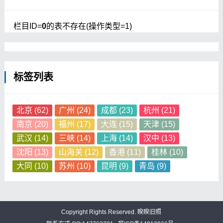
栏目ID=
0
的表不存在(操作类型=1)
标签列表
北京
(62)
广州
(24)
成都
(23)
杭州
(21)
南京
(20)
福州
(17)
大连
(15)
天津
(15)
武汉
(14)
三峡
(14)
上海
(14)
汉中
(13)
沈阳
(13)
山海关
(12)
香港
(11)
桂林
(10)
大同
(10)
苏州
(10)
昆明
(9)
青岛
(9)
Copyright Rights Reserved.
睽睽旧照