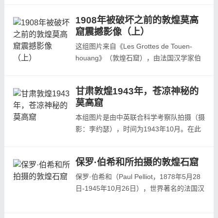
月25日伯希和考察团从新疆进入敦煌，他
1908年被破坏之前的敦煌莫高
们来到莫高窟以后，进行洞窟的编号、测
窟震撼影像（上）
绘、摄影和文字记录工作。从伯希和考察团
拍摄到今天已有百年的时间，在这百年当
这组图片来自《Les Grottes de Touen-
中，由于自然、历史以及人为的关系，洞窟
houang》（敦煌石窟），由法国汉学家伯
已经发...
希和（Paul Pelliot）编著。全书共六卷，收
录1908年伯希和考察团从新疆进入敦煌所
甘肃敦煌1943年，苍凉神秘的
拍摄：莫高窟外景、洞窟（约一百八十二
莫高窟
窟）彩塑、壁画等照片。就敦煌石窟而言，
最早进行全面详细的考察，当属1908年法
本组图片是由中英联合科学考察队拍摄（摄
国人伯希和带领的考察团的工作。1908年2
影：李约瑟），时间为1943年10月。在此
月25日...
之前，张大千（画家，1899年5月10日至
1983年4月2日）刚刚率徒完成了对敦煌壁
保罗·伯希和所拍摄的敦煌石窟
画的临摹。1941年春季-1943年夏季，张大
千与亲属及弟子一直在敦煌临摹壁画。
保罗·伯希和（Paul Pelliot，1878年5月28
日-1945年10月26日），世界著名的法国汉
【莫高窟第442, 441, 440 窟(P.120S-
学家、探险家。就学于巴黎大学，主修英
120U)】
语，后入法国汉学中心学习汉语，继入国立