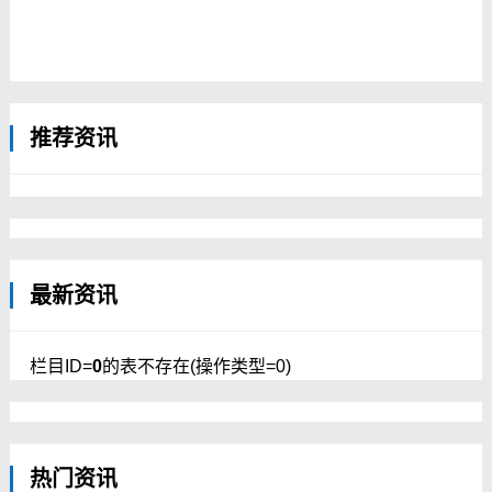
【莫高窟第422窟西壁佛龛内北侧塑像】...
东方语言学校，专攻东方各国语文历史。曾
从师法国汉学家E.E沙婉(1865-1918)等人
学习，志力于中国学研究。
1908年往中国敦煌石窟探险，购买了大批
敦煌文物...
推荐资讯
最新资讯
栏目ID=
0
的表不存在(操作类型=0)
热门资讯