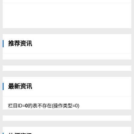
思：跳舞的西藏喇嘛 1932年。根据文中图
片描述来看，拍摄的应该是甘肃夏河的拉卜
楞寺。以下照片描述中俄语为原描述，后面
【位于拉卜楞寺的夏河市场】
汉字为机器翻译结果，求大神给准确翻译
下。应该是某种祭祀...
推荐资讯
【拉卜楞寺】拉卜楞寺简称扎西奇寺，藏语
意为活佛大师的府邸；位置在甘肃省（甘南
藏族自治州）夏河县城西。...
最新资讯
栏目ID=
0
的表不存在(操作类型=0)