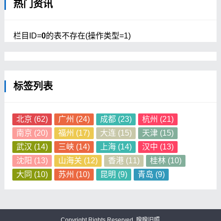
热门资讯
栏目ID=
0
的表不存在(操作类型=1)
标签列表
北京
(62)
广州
(24)
成都
(23)
杭州
(21)
南京
(20)
福州
(17)
大连
(15)
天津
(15)
武汉
(14)
三峡
(14)
上海
(14)
汉中
(13)
沈阳
(13)
山海关
(12)
香港
(11)
桂林
(10)
大同
(10)
苏州
(10)
昆明
(9)
青岛
(9)
Copyright Rights Reserved.
睽睽旧照