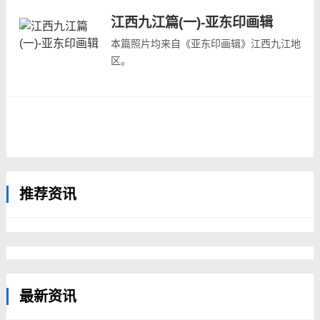
全貌
下的海会寺，始建与明万历年间
江西九江篇(一)-亚东印画辑
164回第4张（1938年3月出版），九江...
77回第10张（1930年12月出版），莲花洞
本篇照片均来自《亚东印画辑》江西九江地
的登山口
区。
79回第1张（1931年2月出版），石钟山
76回第1张（1930年11月出版），大汉阳
79回第2张（1931年2月出版），鄱阳湖口
峰，山势雄伟，海拔1474米，为庐山第一
79回第3张（1931年2月出版），石钟...
高峰
76回第2张（1930年11月出版），从五老
峰的峭壁处，俯瞰大地，大片水域便是鄱阳
湖
76回第3张（1930年11月出版），大月
推荐资讯
峰，庐山第二高峰
76回第4张（1930年11月出版），石门涧
76回第5张（193...
最新资讯