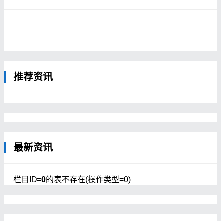
色老照片本组照片的拍摄者（整理者）是阿
尔伯特&middot;卡恩。1910年代雇佣摄影
师拍摄了全球各地72000多张老照片，且大
多都为彩照，是难得的世界早期彩照，其中
在中国拍摄了大概750张照片，均为彩照,这
些照片可以说是中国的第一组彩照。本组
照...
推荐资讯
最新资讯
栏目ID=
0
的表不存在(操作类型=0)